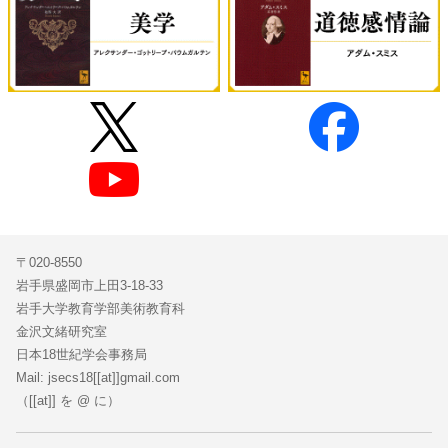
〒020-8550
岩手県盛岡市上田3-18-33
岩手大学教育学部美術教育科
金沢文緒研究室
日本18世紀学会事務局
Mail: jsecs18[[at]]gmail.com
（[[at]] を @ に）