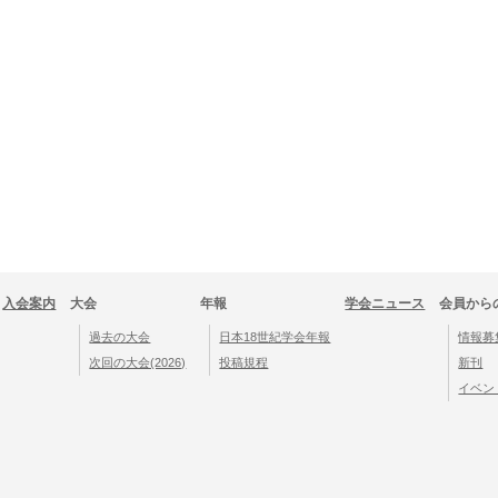
入会案内
大会
年報
​学会ニュース
会員から
過去の大会
日本18世紀学会年報
情報募
次回の大会(2026)
​投稿規程
新刊
イベン