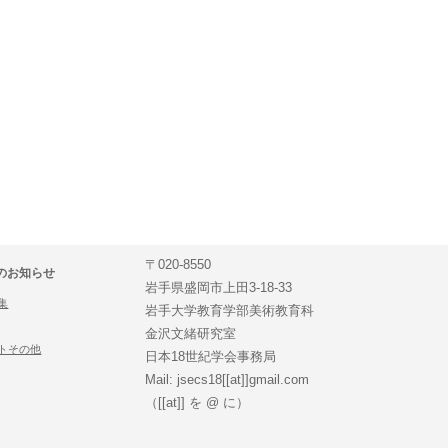
〒020-8550
のお知らせ
岩手県盛岡市上田3-18-33
集
岩手大学教育学部美術教育科
金沢文緒研究室
トその他
日本18世紀学会事務局
Mail: jsecs18[[at]]gmail.com
（[[at]] を @ に）