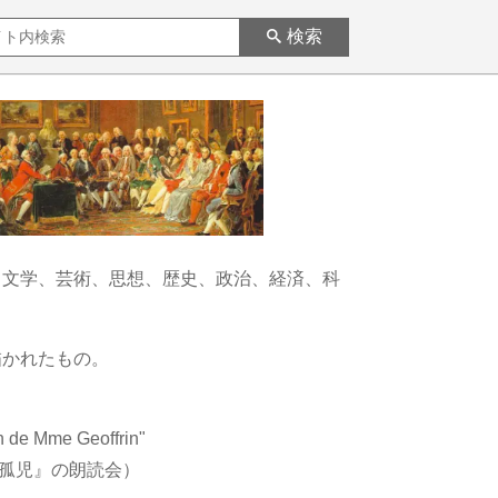
検索
、文学、芸術、思想、歴史、政治、経済、科
描かれたもの。
on de Mme Geoffrin"
の孤児』の朗読会）