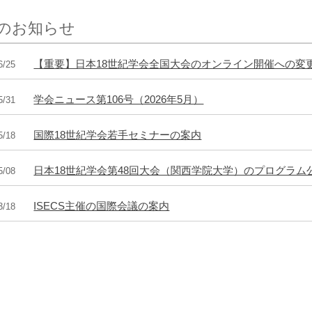
のお知らせ
【重要】日本18世紀学会全国大会のオンライン開催への変
6/25
学会ニュース第106号（2026年5月）
5/31
国際18世紀学会若手セミナーの案内
5/18
日本18世紀学会第48回大会（関西学院大学）のプログラム
5/08
ISECS主催の国際会議の案内
3/18