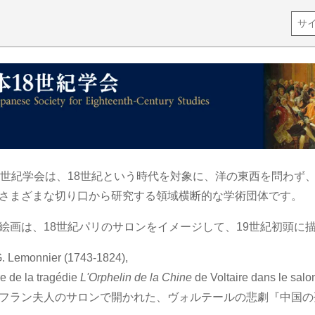
8世紀学会は、18世紀という時代を対象に、洋の東西を問わず
さまざまな切り口から研究する領域横断的な学術団体です。
絵画は、18世紀パリのサロンをイメージして、19世紀初頭に
G. Lemonnier (1743-1824),
re de la tragédie
L'Orphelin de la Chine
de Voltaire dans le sal
フラン夫人のサロンで開かれた、ヴォルテールの悲劇『中国