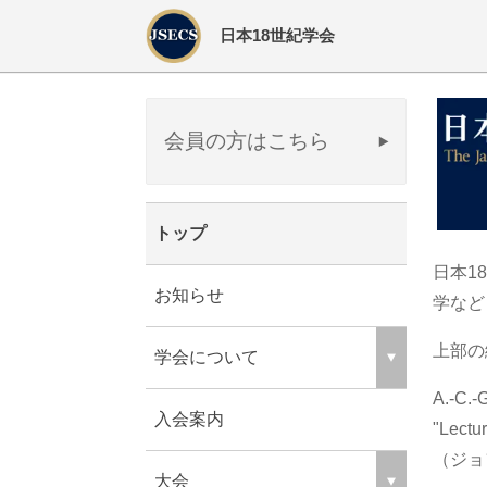
日本18世紀学会
会員の方はこちら
トップ
日本1
お知らせ
学など
上部の
学会について
A.-C.-
入会案内
"Lectu
（ジョ
大会