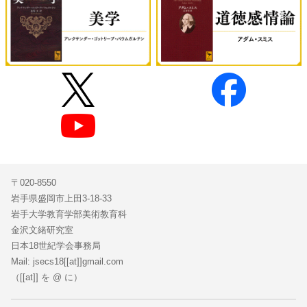
〒020-8550
岩手県盛岡市上田3-18-33
岩手大学教育学部美術教育科
金沢文緒研究室
日本18世紀学会事務局
Mail: jsecs18[[at]]gmail.com
（[[at]] を @ に）