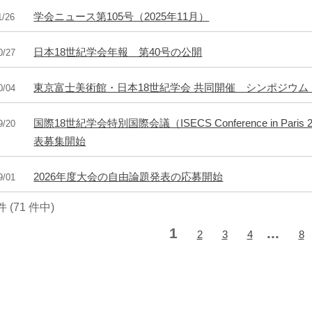
学会ニュース第105号（2025年11月）
1/26
日本18世紀学会年報 第40号の公開
0/27
東京富士美術館・日本18世紀学会 共同開催 シンポジウ
0/04
国際18世紀学会特別国際会議（ISECS Conference in Paris 2026 /
9/20
表募集開始
2026年度大会の自由論題発表の応募開始
9/01
 件 (71 件中)
1
...
2
3
4
8