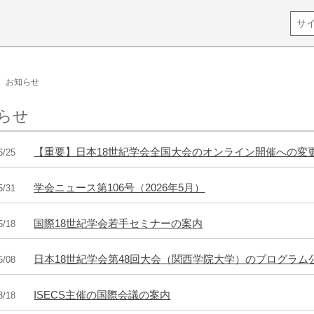
お知らせ
らせ
【重要】日本18世紀学会全国大会のオンライン開催への変
6/25
学会ニュース第106号（2026年5月）
5/31
国際18世紀学会若手セミナーの案内
5/18
日本18世紀学会第48回大会（関西学院大学）のプログラム
5/08
ISECS主催の国際会議の案内
3/18