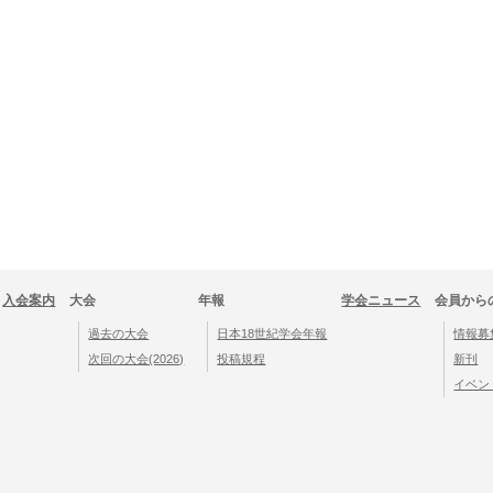
入会案内
大会
年報
​学会ニュース
会員から
過去の大会
日本18世紀学会年報
情報募
次回の大会(2026)
​投稿規程
新刊
イベン