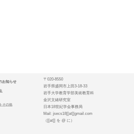
〒020-8550
のお知らせ
岩手県盛岡市上田3-18-33
集
岩手大学教育学部美術教育科
金沢文緒研究室
トその他
日本18世紀学会事務局
Mail: jsecs18[[at]]gmail.com
（[[at]] を @ に）